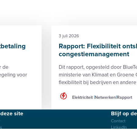
3 juli 2026
tbetaling
Rapport: Flexibiliteit onts
congestiemanagement
r de
Dit rapport, opgesteld door BlueTe
egeling voor
ministerie van Klimaat en Groene
flexibiliteit bij bedrijven en ande
Elektriciteit
Netwerken
Rapport
deze site
Blijf op d
y
Contact
es
LinkedIn
imer