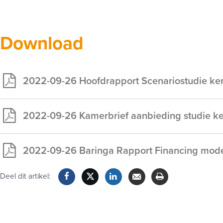
Download
2022-09-26 Hoofdrapport Scenariostudie ke
Exclusief
voor
2022-09-26 Kamerbrief aanbieding studie k
leden
Exclusief
voor
2022-09-26 Baringa Rapport Financing model
leden
Exclusief
voor
Deel dit artikel:
leden
Facebook
Twitter
LinkedIn
Verzenden
Printen