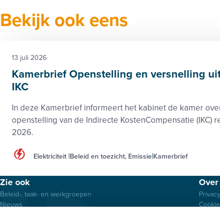
Bekijk ook eens
13 juli 2026
Kamerbrief Openstelling en versnelling ui
IKC
In deze Kamerbrief informeert het kabinet de kamer ove
openstelling van de Indirecte KostenCompensatie (IKC) r
2026.
Elektriciteit
Beleid en toezicht, Emissie
Kamerbrief
Footer
Zie ook
Over 
menu
Beleid-, taak- en werkgroepen
Privac
Nieuws
Cooki
Kennisbank
Discla