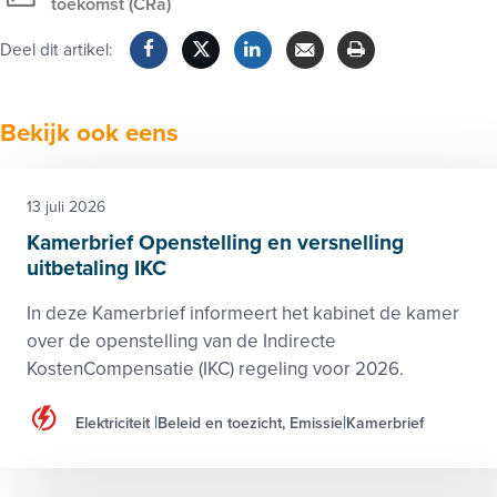
Exclusief
toekomst (CRa)
voor
Deel dit artikel:
leden
Facebook
Twitter
LinkedIn
Verzenden
Printen
Bekijk ook eens
13 juli 2026
Kamerbrief Openstelling en versnelling
uitbetaling IKC
In deze Kamerbrief informeert het kabinet de kamer
over de openstelling van de Indirecte
KostenCompensatie (IKC) regeling voor 2026.
Elektriciteit
Beleid en toezicht, Emissie
Kamerbrief