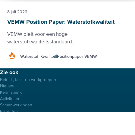
8 juli 2026
VEMW Position Paper: Waterstofkwaliteit
VEMW pleit voor een hoge
waterstofkwaliteitsstandaard.
Waterstof
Kwaliteit
Positionpaper VEMW
Footer
Zie ook
menu
Beleid-, taak- en werkgroepen
Nieuws
Kennisbank
Activiteiten
Samenwerkingen
Projecten
Over deze site
Privacy