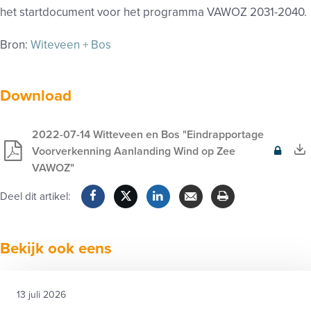
het startdocument voor het programma VAWOZ 2031-2040.
Bron:
Witeveen + Bos
Download
2022-07-14 Witteveen en Bos "Eindrapportage
Voorverkenning Aanlanding Wind op Zee
Exclusief
VAWOZ"
voor
leden
Deel dit artikel:
Facebook
Twitter
LinkedIn
Verzenden
Printen
Bekijk ook eens
13 juli 2026