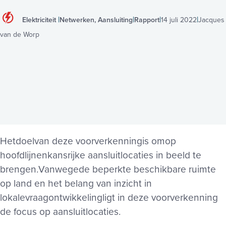
Elektriciteit
Netwerken, Aansluiting
Rapport
14 juli 2022
Jacques
van de Worp
Het
doel
van deze voorverkenning
is om
op
hoofdlijnen
kansrijke aansluitlocaties in beeld te
brengen.
Vanwege
de beperkte beschikbare ruimte
op land
en het belang van inzicht in
lokale
vraagontwikkeling
ligt in deze voorverkenning
de focus op
aansluitlocaties.