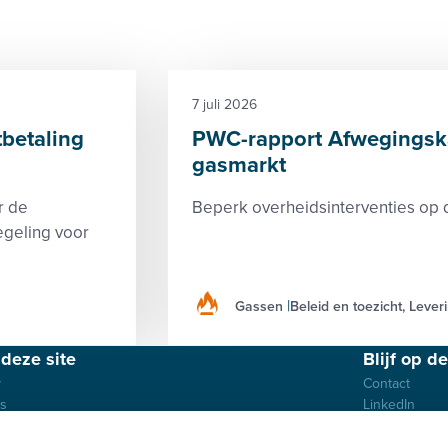
7 juli 2026
tbetaling
PWC-rapport Afwegingska
gasmarkt
r de
Beperk overheidsinterventies op
egeling voor
Gassen
Beleid en toezicht, Lever
deze site
Blijf op d
y
Contact
es
LinkedIn
imer
ene voorwaarden