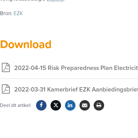
Bron:
EZK
Download
2022-04-15 Risk Preparedness Plan Electric
Exclusief
voor
2022-03-31 Kamerbrief EZK Aanbiedingsbrie
leden
Exclusief
voor
Deel dit artikel:
leden
Facebook
Twitter
LinkedIn
Verzenden
Printen