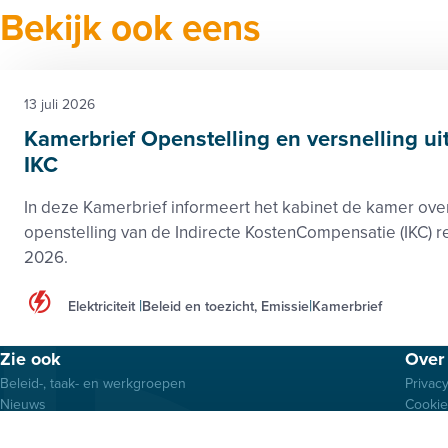
Bekijk ook eens
13 juli 2026
Kamerbrief Openstelling en versnelling ui
IKC
In deze Kamerbrief informeert het kabinet de kamer ove
openstelling van de Indirecte KostenCompensatie (IKC) r
2026.
Elektriciteit
Beleid en toezicht, Emissie
Kamerbrief
Footer
Zie ook
Over 
menu
Beleid-, taak- en werkgroepen
Privac
Nieuws
Cooki
Kennisbank
Discla
Activiteiten
Algem