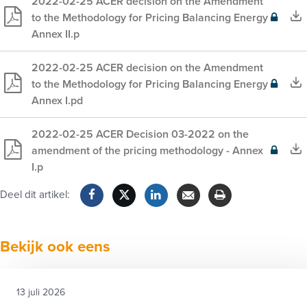
2022-02-25 ACER decision on the Amendment
to the Methodology for Pricing Balancing Energy
Exclusief
Annex II.p
voor
leden
2022-02-25 ACER decision on the Amendment
to the Methodology for Pricing Balancing Energy
Exclusief
Annex I.pd
voor
leden
2022-02-25 ACER Decision 03-2022 on the
amendment of the pricing methodology - Annex
Exclusief
I.p
voor
leden
Deel dit artikel:
Facebook
Twitter
LinkedIn
Verzenden
Printen
Bekijk ook eens
13 juli 2026