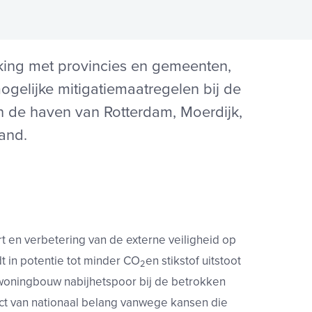
ing met provincies en
gemeenten,
ogelijke
mitigatiemaatregelen bij de
n de
haven van Rotterdam, Moerdijk,
land.
rt en verbetering van
de externe veiligheid op
dt in potentie tot minder CO
en stikstof uitstoot
2
woningbouw nabij
het
spoor bij de
betrokken
ct van
nationaal belang vanwege kansen die