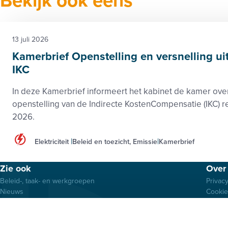
Bekijk ook eens
13 juli 2026
Kamerbrief Openstelling en versnelling ui
IKC
In deze Kamerbrief informeert het kabinet de kamer ove
openstelling van de Indirecte KostenCompensatie (IKC) r
2026.
Elektriciteit
Beleid en toezicht, Emissie
Kamerbrief
Footer
Zie ook
Over 
menu
Beleid-, taak- en werkgroepen
Privac
Nieuws
Cooki
Kennisbank
Discla
Activiteiten
Algem
Samenwerkingen
Vertro