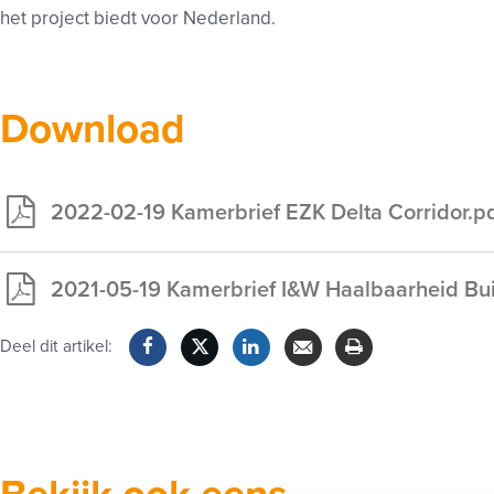
het project biedt voor Nederland.
Download
2022-02-19 Kamerbrief EZK Delta Corridor.p
Exclusief
voor
2021-05-19 Kamerbrief I&W Haalbaarheid Bu
leden
Exclusief
voor
Deel dit artikel:
leden
Facebook
Twitter
LinkedIn
Verzenden
Printen