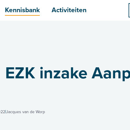
menu
Kennisbank
Activiteiten
n EZK inzake Aanp
022
Jacques van de Worp