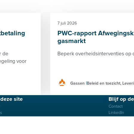
7 juli 2026
tbetaling
PWC-rapport Afwegingska
gasmarkt
r de
Beperk overheidsinterventies op
egeling voor
Gassen
Beleid en toezicht, Lever
deze site
Blijf op d
y
Contact
es
LinkedIn
imer
ene voorwaarden
uwelijkheid