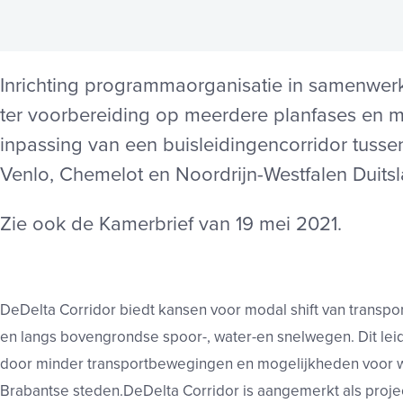
Inrichting programmaorganisatie in samenwerk
ter voorbereiding op meerdere planfases en m
inpassing van een buisleidingencorridor tusse
Venlo, Chemelot en Noordrijn
-
Westfalen
Duits
Zie ook de Kamerbrief van 19 mei 2021.
De
Delta Co
rridor biedt kansen voor modal shift van transpo
en langs bovengrondse spoor
-
, water
-
en snelwegen. Dit
lei
door minder
transportbewegingen en mogelijkheden voo
r 
Brabantse steden
.
De
Delta Corridor is aangemerkt als proje