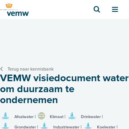
Zoek
Men
Terug naar kennisbank
VEMW visiedocument water
om duurzaam te
ondernemen
Afvalwater
Klimaat
Drinkwater
Grondwater
Industriewater
Koelwater