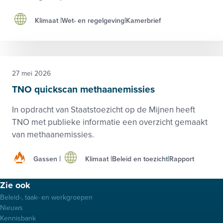
Klimaat
Wet- en regelgeving
Kamerbrief
27 mei 2026
TNO quickscan methaanemissies
In opdracht van Staatstoezicht op de Mijnen heeft
TNO met publieke informatie een overzicht gemaakt
van methaanemissies.
Gassen
Klimaat
Beleid en toezicht
Rapport
Footer
Zie ook
menu
Beleid-, taak- en werkgroepen
Nieuws
Kennisbank