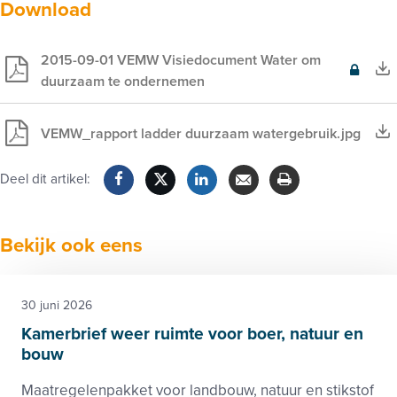
Download
2015-09-01 VEMW Visiedocument Water om
Exclusief
duurzaam te ondernemen
voor
leden
VEMW_rapport ladder duurzaam watergebruik.jpg
Deel dit artikel:
Facebook
Twitter
LinkedIn
Verzenden
Printen
Bekijk ook eens
30 juni 2026
Kamerbrief weer ruimte voor boer, natuur en
bouw
Maatregelenpakket voor landbouw, natuur en stikstof