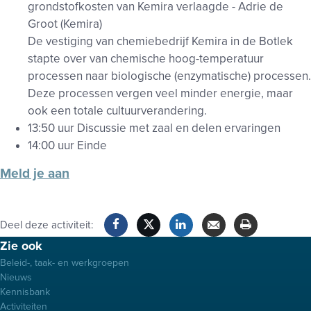
grondstofkosten van Kemira verlaagde - Adrie de
Groot (Kemira)
De vestiging van chemiebedrijf Kemira in de Botlek
stapte over van chemische hoog-temperatuur
processen naar biologische (enzymatische) processen.
Deze processen vergen veel minder energie, maar
ook een totale cultuurverandering.
13:50 uur Discussie met zaal en delen ervaringen
14:00 uur Einde
Meld je aan
Deel deze activiteit:
Footer
Zie ook
Facebook
Twitter
LinkedIn
Verzenden
Printen
menu
Beleid-, taak- en werkgroepen
Nieuws
Kennisbank
Activiteiten