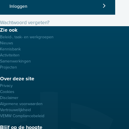
Inloggen
Wachtwoord vergeten?
Footer
Zie ook
menu
Beleid-, taak- en werkgroepen
Nieuws
Kennisbank
Activiteiten
Samenwerkingen
Projecten
Over deze site
Privacy
Cookies
Disclaimer
Algemene voorwaarden
Vertrouwelijkheid
VEMW Compliancebeleid
Blijf op de hoogte