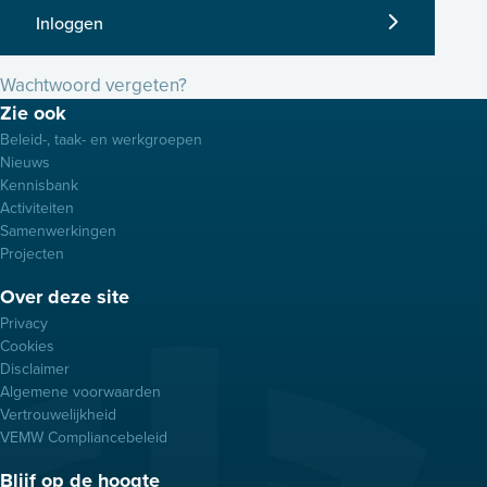
Inloggen
Wachtwoord vergeten?
Footer
Zie ook
menu
Beleid-, taak- en werkgroepen
Nieuws
Kennisbank
Activiteiten
Samenwerkingen
Projecten
Over deze site
Privacy
Cookies
Disclaimer
Algemene voorwaarden
Vertrouwelijkheid
VEMW Compliancebeleid
Blijf op de hoogte