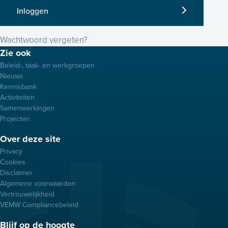
Inloggen
Wachtwoord vergeten?
Footer
Zie ook
menu
Beleid-, taak- en werkgroepen
Nieuws
Kennisbank
Activiteiten
Samenwerkingen
Projecten
Over deze site
Privacy
Cookies
Disclaimer
Algemene voorwaarden
Vertrouwelijkheid
VEMW Compliancebeleid
Blijf op de hoogte