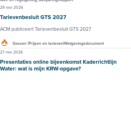
29 mei 2026
Tarievenbesluit GTS 2027
ACM publiceert Tarievenbesluit GTS 2027
Gassen
Prijzen en tarieven
Wetgevingsdocument
27 mei 2026
Presentaties online bijeenkomst Kaderrichtlijn
Water: wat is mijn KRW-opgave?
Presentaties van VEMW en VNCI, VNO-NCW en Dow tijdens
de online bijeenkomst over de Kaderrichtlijn Water
Vergunning
Presentatie
27 mei 2026
TNO quickscan methaanemissies
In opdracht van Staatstoezicht op de Mijnen heeft TNO met