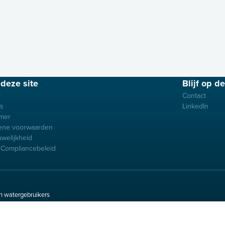
deze site
Blijf op d
y
Contact
es
LinkedIn
imer
ene voorwaarden
uwelijkheid
Compliancebeleid
n watergebruikers