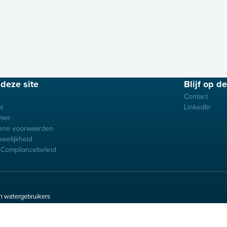
deze site
Blijf op d
y
Contact
es
LinkedIn
imer
ene voorwaarden
uwelijkheid
Compliancebeleid
n watergebruikers