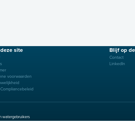
deze site
Blijf op d
y
Contact
es
LinkedIn
imer
ene voorwaarden
uwelijkheid
Compliancebeleid
n watergebruikers