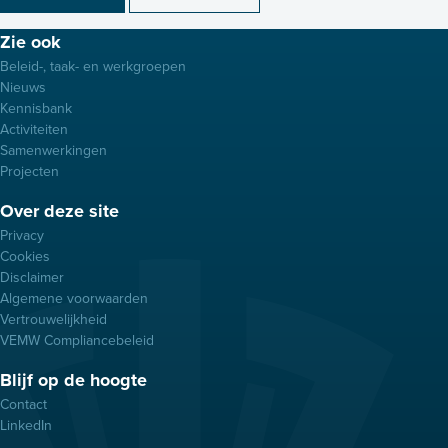
Footer
Zie ook
menu
Beleid-, taak- en werkgroepen
Nieuws
Kennisbank
Activiteiten
Samenwerkingen
Projecten
Over deze site
Privacy
Cookies
Disclaimer
Algemene voorwaarden
Vertrouwelijkheid
VEMW Compliancebeleid
Blijf op de hoogte
Contact
LinkedIn